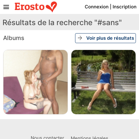
menu
Connexion
|
Inscription
Résultats de la recherche "#sans"
Albums
arrow_forward
Voir plus de résultats
Nous contacter
Mentions légales